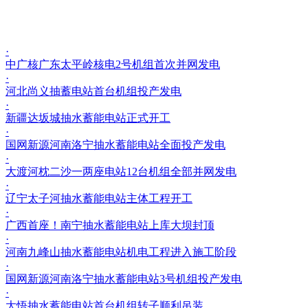
·
中广核广东太平岭核电2号机组首次并网发电
·
河北尚义抽蓄电站首台机组投产发电
·
新疆达坂城抽水蓄能电站正式开工
·
国网新源河南洛宁抽水蓄能电站全面投产发电
·
大渡河枕二沙一两座电站12台机组全部并网发电
·
辽宁太子河抽水蓄能电站主体工程开工
·
广西首座！南宁抽水蓄能电站上库大坝封顶
·
河南九峰山抽水蓄能电站机电工程进入施工阶段
·
国网新源河南洛宁抽水蓄能电站3号机组投产发电
·
大悟抽水蓄能电站首台机组转子顺利吊装